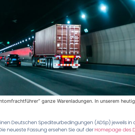
hantomfrachtführer“ ganze Warenladungen. In unserem heut
meinen Deutschen Spediteurbedingungen (ADSp) jeweils in 
 Die neueste Fassung ersehen Sie auf der
Homepage des 